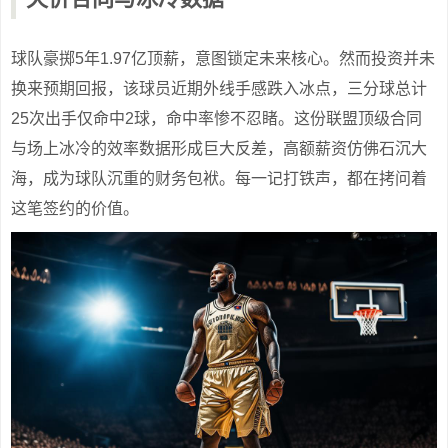
球队豪掷5年1.97亿顶薪，意图锁定未来核心。然而投资并未
换来预期回报，该球员近期外线手感跌入冰点，三分球总计
25次出手仅命中2球，命中率惨不忍睹。这份联盟顶级合同
与场上冰冷的效率数据形成巨大反差，高额薪资仿佛石沉大
海，成为球队沉重的财务包袱。每一记打铁声，都在拷问着
这笔签约的价值。