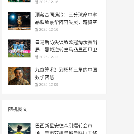
2025-12-16
顶薪合同遇冷：三分球命中率
暴跌致豪华阵容失灵，薪资空
2025-12-16
皇马后防失误致欧冠淘汰赛出
局，曼城逆转皇马凸显西甲卫
2025-12-12
九章算术》到杨辉三角的中国
数学智慧
2025-12-09
随机图文
巴西新星安德森引爆转会市
场，曼市双雄曼城曼联展开终